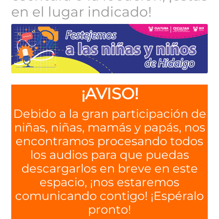
en el lugar indicado!
¡AVISO!
Debido a la gran participación de
niñas, niñas, mamás y papás, nos
encontramos procesando todos
los audios para que puedas
descargarlos en breve en este
espacio, ¡nos estaremos
comunicando contigo! ¡Espéralo
pronto!