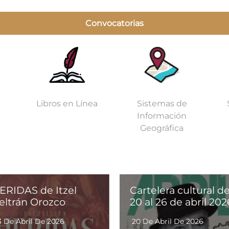
Convocatorias
Libros en Línea
Sistemas de
Información
Geográfica
ERIDAS de Itzel
Cartelera cultural de
eltrán Orozco
20 al 26 de abril 202
3 De Abril De 2026
20 De Abril De 2026