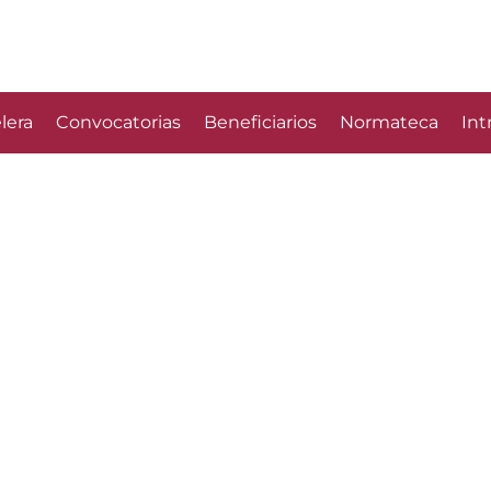
lera
Convocatorias
Beneficiarios
Normateca
Int