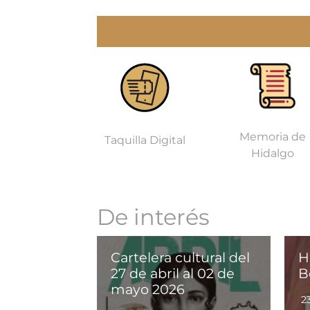
Memoria de
Taquilla Digital
Hidalgo
De interés
Cartelera cultural del
H
27 de abril al 02 de
B
mayo 2026
2