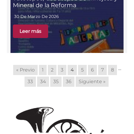
Mineral de la Reforma
30 De Marzo De 2026
Leer más
…
« Previo
1
2
3
4
5
6
7
8
33
34
35
36
Siguiente »