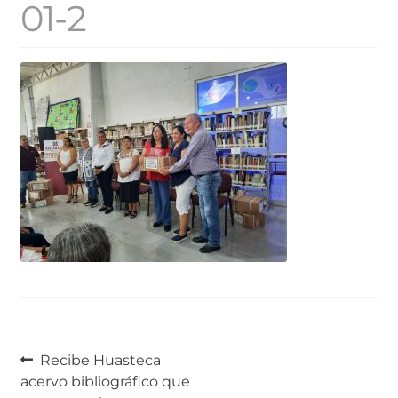
01-2
Navegación
Anterior:
Recibe Huasteca
acervo bibliográfico que