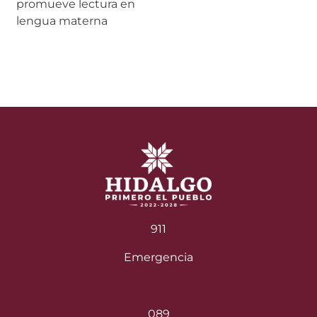
de
promueve lectura en
entradas
lengua materna
911
Emergencia
089