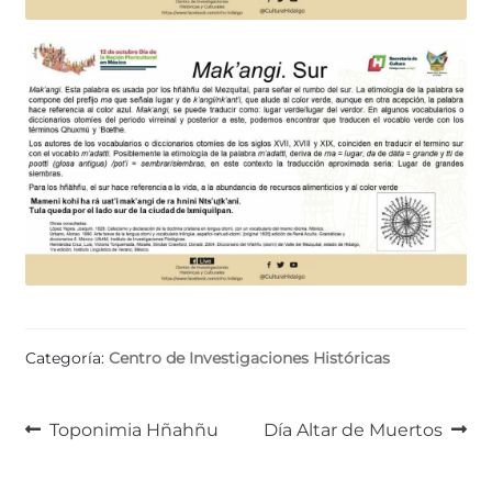
Categoría:
Centro de Investigaciones Históricas
Navegación
Anterior:
Siguiente:
Toponimia Hñahñu
Día Altar de Muertos
de