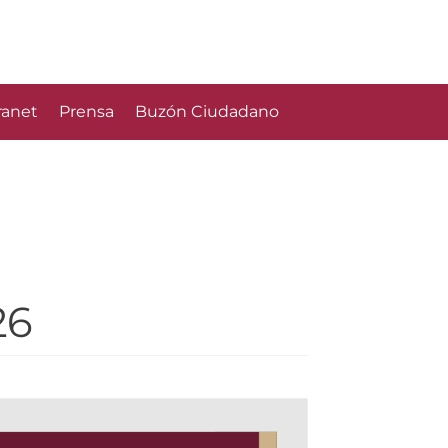
ranet
Prensa
Buzón Ciudadano
26