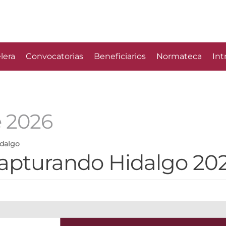
lera
Convocatorias
Beneficiarios
Normateca
Int
e 2026
idalgo
apturando Hidalgo 20