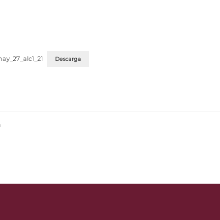
may_27_alc1_21
Descarga
a