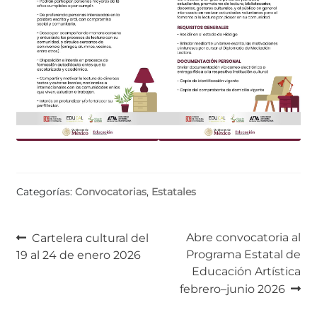
Categorías:
Convocatorias
,
Estatales
Navegación
Anterior:
Siguiente:
Abre convocatoria al
Cartelera cultural del
Programa Estatal de
19 al 24 de enero 2026
de
Educación Artística
entradas
febrero–junio 2026