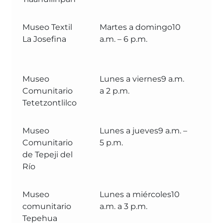
Museo Textil
Martes a domingo10
M
La Josefina
a.m. – 6 p.m.
pr
Te
Museo
Lunes a viernes9 a.m.
M
Comunitario
a 2 p.m.
Co
Tetetzontlilco
Museo
Lunes a jueves9 a.m. –
M
Comunitario
5 p.m.
Mu
de Tepeji del
Te
Río
Museo
Lunes a miércoles10
M
comunitario
a.m. a 3 p.m.
Mu
Tepehua
Hu