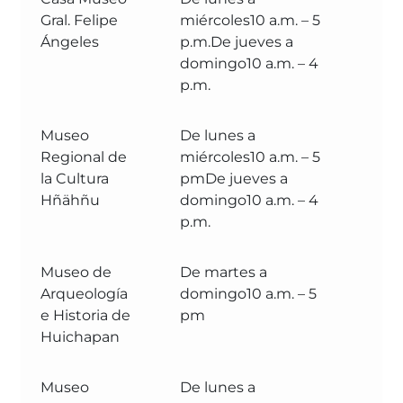
Gral. Felipe
miércoles10 a.m. – 5
Cu
Ángeles
p.m.De jueves a
domingo10 a.m. – 4
p.m.
Museo
De lunes a
Se
Regional de
miércoles10 a.m. – 5
Cu
la Cultura
pmDe jueves a
Hñähñu
domingo10 a.m. – 4
p.m.
Museo de
De martes a
Se
Arqueología
domingo10 a.m. – 5
Cu
e Historia de
pm
Huichapan
Museo
De lunes a
Se