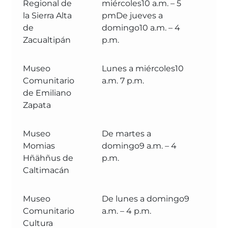
Regional de
miércoles10 a.m. – 5
Cu
la Sierra Alta
pmDe jueves a
de
domingo10 a.m. – 4
Zacualtipán
p.m.
Museo
Lunes a miércoles10
Se
Comunitario
a.m. 7 p.m.
Cu
de Emiliano
Zapata
Museo
De martes a
M
Momias
domingo9 a.m. – 4
Co
Hñähñus de
p.m.
Caltimacán
Museo
De lunes a domingo9
M
Comunitario
a.m. – 4 p.m.
Co
Cultura