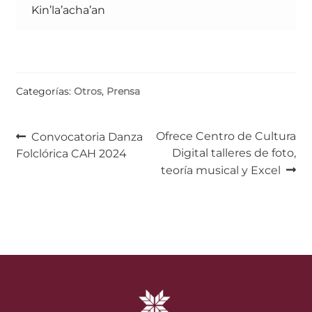
Kin’la’acha’an
Categorías:
Otros
,
Prensa
Navegación
Anterior:
Siguiente:
Ofrece Centro de Cultura
Convocatoria Danza
Digital talleres de foto,
Folclórica CAH 2024
de
teoría musical y Excel
entradas