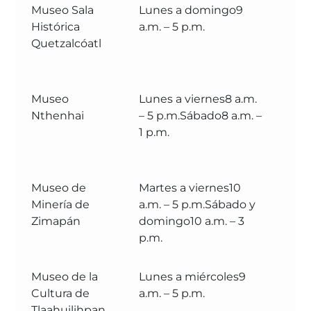
Museo Sala
Lunes a domingo9
M
Histórica
a.m. – 5 p.m.
Mu
Quetzalcóatl
Tu
Al
Museo
Lunes a viernes8 a.m.
M
Nthenhai
– 5 p.m.Sábado8 a.m. –
Mu
1 p.m.
Sa
An
Museo de
Martes a viernes10
M
Minería de
a.m. – 5 p.m.Sábado y
Mu
Zimapán
domingo10 a.m. – 3
Zi
p.m.
Museo de la
Lunes a miércoles9
M
Cultura de
a.m. – 5 p.m.
Mu
Tlaahuilihpan
Tl