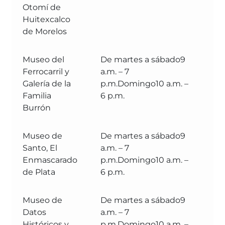
Otomí de
Huitexcalco
de Morelos
Museo del
De martes a sábado9
M
Ferrocarril y
a.m. – 7
Mu
Galería de la
p.m.Domingo10 a.m. –
Tu
Familia
6 p.m.
Br
Burrón
Museo de
De martes a sábado9
M
Santo, El
a.m. – 7
Mu
Enmascarado
p.m.Domingo10 a.m. –
Tu
de Plata
6 p.m.
Br
Museo de
De martes a sábado9
M
Datos
a.m. – 7
Mu
Históricos y
p.m.Domingo10 a.m. –
Tu