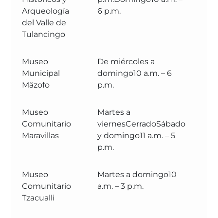
Arqueología
6 p.m.
Br
del Valle de
Tulancingo
Museo
De miércoles a
M
Municipal
domingo10 a.m. – 6
Mu
Mäzofo
p.m.
Te
Museo
Martes a
M
Comunitario
viernesCerradoSábado
Co
Maravillas
y domingo11 a.m. – 5
p.m.
Museo
Martes a domingo10
M
Comunitario
a.m. – 3 p.m.
Co
Tzacualli