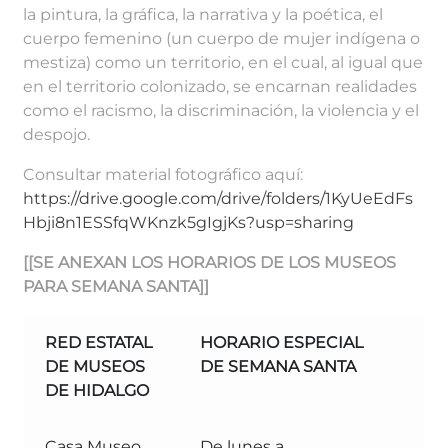
la pintura, la gráfica, la narrativa y la poética, el
cuerpo femenino (un cuerpo de mujer indígena o
mestiza) como un territorio, en el cual, al igual que
en el territorio colonizado, se encarnan realidades
como el racismo, la discriminación, la violencia y el
despojo.
Consultar material fotográfico aquí:
https://drive.google.com/drive/folders/1KyUeEdFs
Hbji8n1ESSfqWKnzk5gIgjKs?usp=sharing
[[SE ANEXAN LOS HORARIOS DE LOS MUSEOS
PARA SEMANA SANTA]]
RED ESTATAL
HORARIO ESPECIAL
A
DE MUSEOS
DE SEMANA SANTA
DE HIDALGO
Casa Museo
De lunes a
Se