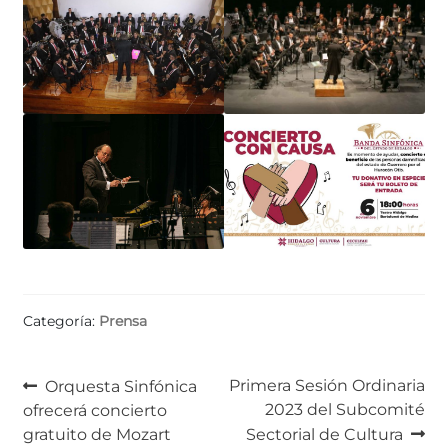
Categoría:
Prensa
Navegación
Anterior:
Siguiente:
Primera Sesión Ordinaria
Orquesta Sinfónica
2023 del Subcomité
ofrecerá concierto
de
gratuito de Mozart
Sectorial de Cultura