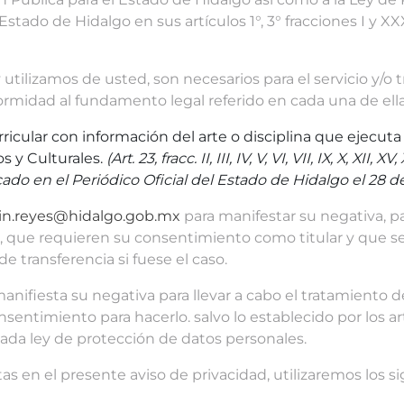
stado de Hidalgo en sus artículos 1°, 3° fracciones I y XX
ilizamos de usted, son necesarios para el servicio y/o tr
formidad al fundamento legal referido en cada una de ella
urricular con información del arte o disciplina que ejecuta 
os y Culturales.
(Art. 23, fracc. II, III, IV, V, VI, VII, IX, X, XI
cado en el Periódico Oficial del Estado de Hidalgo el 28 de
in.reyes@hidalgo.gob.mx
para manifestar su negativa, pa
s, que requieren su consentimiento como titular y que s
e transferencia si fuese el caso.
nifiesta su negativa para llevar a cabo el tratamiento de
imiento para hacerlo. salvo lo establecido por los artícul
tada ley de protección de datos personales.
itas en el presente aviso de privacidad, utilizaremos los 