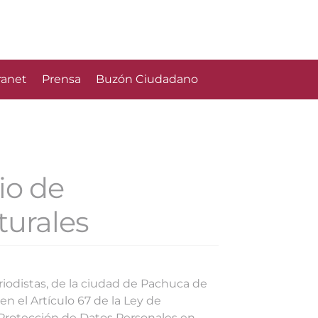
ranet
Prensa
Buzón Ciudadano
io de
turales
eriodistas, de la ciudad de Pachuca de
n el Artículo 67 de la Ley de
e Protección de Datos Personales en