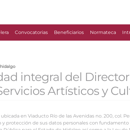
lera
Convocatorias
Beneficiarios
Normateca
Int
ahidalgo
dad integral del Director
ervicios Artísticos y Cul
 ubicada en Viaducto Río de las Avenidas no. 200, col. P
so y protección de sus datos personales con fundamento e
n Pública para el Estado de Hidalgo así como a la Ley d