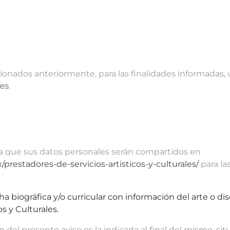
nados anteriormente, para las finalidades informadas, u
les
.
ma que sus datos personales serán compartidos en
prestadores-de-servicios-artisticos-y-culturales/
para la
ha biográfica y/o curricular con información del arte o di
s y Culturales.
ón del presente aviso es la indicada al final del mismo, 