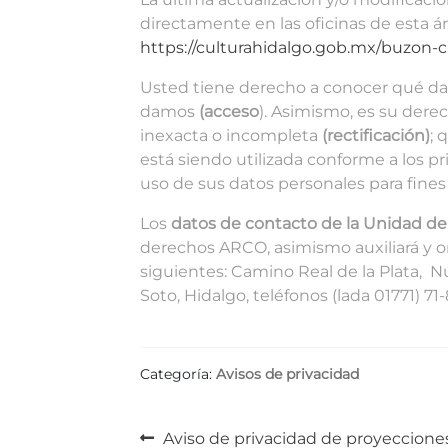
directamente en las oficinas de esta á
https://culturahidalgo.gob.mx/buzon-
Usted tiene derecho a conocer qué dat
damos
(acceso
). Asimismo, es su dere
inexacta o incompleta
(rectificación)
; 
está siendo utilizada conforme a los pr
uso de sus datos personales para fines
Los
datos de contacto de la Unidad de
derechos ARCO, asimismo auxiliará y ori
siguientes: Camino Real de la Plata, N
Soto, Hidalgo, teléfonos (lada 01771) 71
Categoría:
Avisos de privacidad
Navegación
Anterior:
Aviso de privacidad de proyeccion