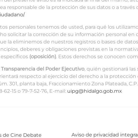
rea responsable de la protección de sus datos o a través 
ciudadano/
.
os personales tenemos de usted, para qué los utilizamos
cho solicitar la corrección de su información personal en
que la eliminemos de nuestros registros o bases de dat
incipios, deberes y obligaciones previstas en la normati
 específicos
(oposición)
. Estos derechos se conocen co
 Transparencia del Poder Ejecutivo
, quién gestionará las 
entará respecto al ejercicio del derecho a la protección
úm. 301, planta baja, Fraccionamiento Zona Plateada, C.
-8-62-15 o 79-7-52-76, E-mail:
uipg@hidalgo.gob.mx
Siguiente:
Aviso de privacidad integra
es de Cine Debate