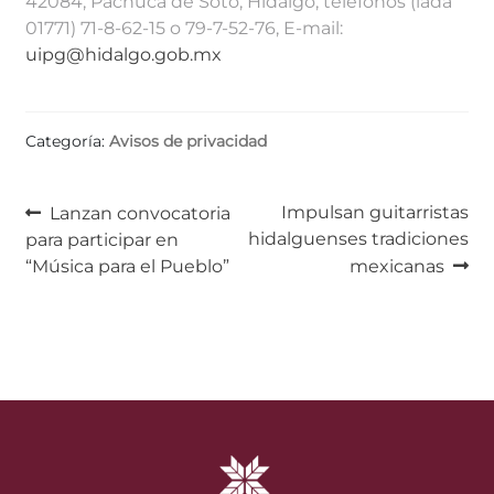
42084, Pachuca de Soto, Hidalgo, teléfonos (lada
01771) 71-8-62-15 o 79-7-52-76, E-mail:
uipg@hidalgo.gob.mx
Categoría:
Avisos de privacidad
Navegación
Anterior:
Siguiente:
Impulsan guitarristas
Lanzan convocatoria
hidalguenses tradiciones
para participar en
de
“Música para el Pueblo”
mexicanas
entradas