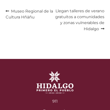
Navegación
Anterior:
Siguiente:
Llegan talleres de verano
Museo Regional de la
gratuitos a comunidades
Cultura Hñäñu
de
y zonas vulnerables de
entradas
Hidalgo
911