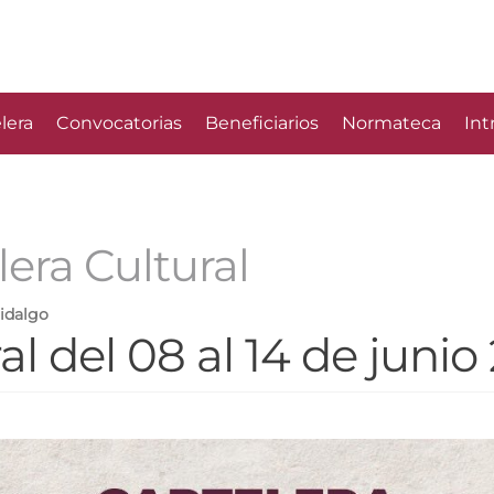
lera
Convocatorias
Beneficiarios
Normateca
Int
lera Cultural
hidalgo
al del 08 al 14 de junio