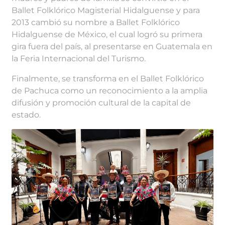
Ballet Folklórico Magisterial Hidalguense y para
2013 cambió su nombre a Ballet Folklórico
Hidalguense de México, el cual logró su primera
gira fuera del país, al presentarse en Guatemala en
la Feria Internacional del Turismo.
Finalmente, se transforma en el Ballet Folklórico
de Pachuca como un reconocimiento a la amplia
difusión y promoción cultural de la capital de
estado.