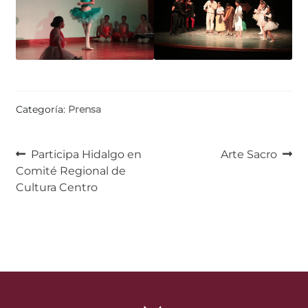
Categoría:
Prensa
Navegación
Anterior:
Siguiente:
Participa Hidalgo en
Arte Sacro
Comité Regional de
de
Cultura Centro
entradas