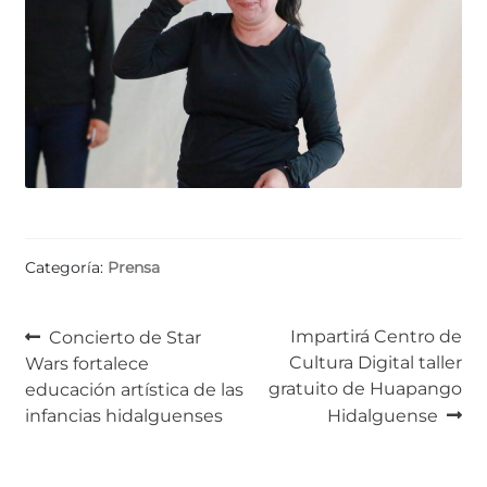
Categoría:
Prensa
Navegación
Anterior:
Siguiente:
Impartirá Centro de
Concierto de Star
Cultura Digital taller
Wars fortalece
de
gratuito de Huapango
educación artística de las
entradas
infancias hidalguenses
Hidalguense