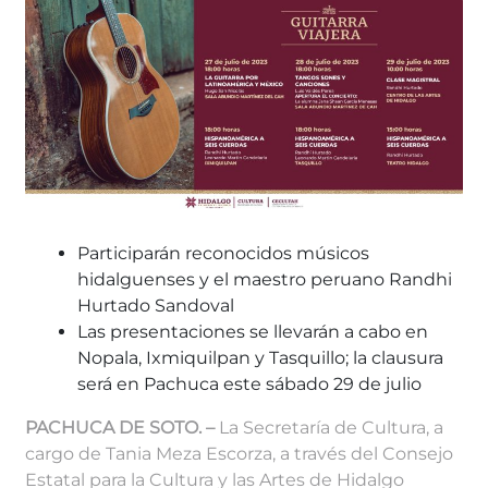
Participarán reconocidos músicos
hidalguenses y el maestro peruano Randhi
Hurtado Sandoval
Las presentaciones se llevarán a cabo en
Nopala, Ixmiquilpan y Tasquillo; la clausura
será en Pachuca este sábado 29 de julio
PACHUCA DE SOTO. –
La Secretaría de Cultura, a
cargo de Tania Meza Escorza, a través del Consejo
Estatal para la Cultura y las Artes de Hidalgo