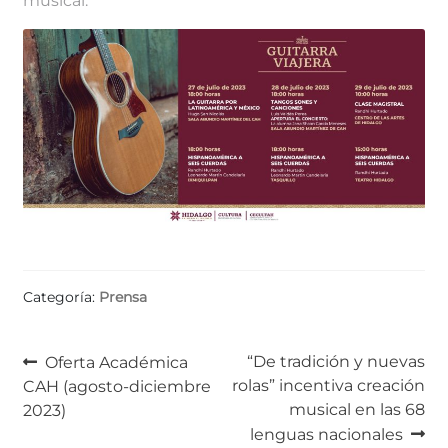
musical.
Categoría:
Prensa
Navegación
Anterior:
Siguiente:
“De tradición y nuevas
Oferta Académica
rolas” incentiva creación
CAH (agosto-diciembre
de
musical en las 68
2023)
entradas
lenguas nacionales