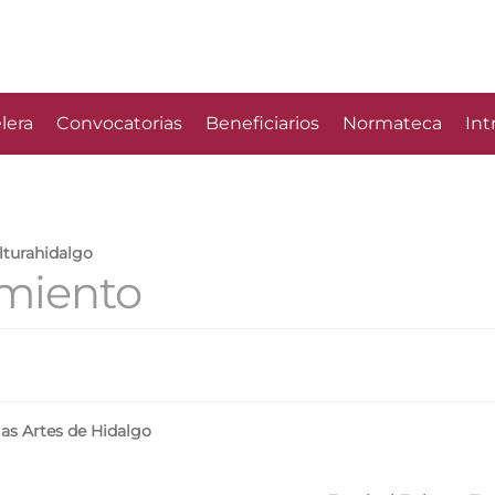
lera
Convocatorias
Beneficiarios
Normateca
Int
lturahidalgo
imiento
 las Artes de Hidalgo