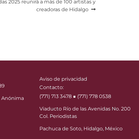
as 2025 reunirá a más de 100 artistas y
creadoras de Hidalgo
Aviso de privacidad
89
Contacto:
(771) 713 3478 ■ (771) 778 0538
 Anónima
Viaducto Río de las Avenidas No. 200
Col. Periodistas
Pachuca de Soto, Hidalgo, México