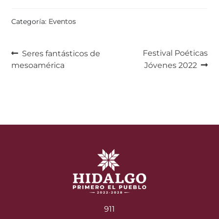
Categoría:
Eventos
Navegación
Anterior:
Siguiente:
Festival Poéticas
Seres fantásticos de
mesoamérica
Jóvenes 2022
de
entradas
911