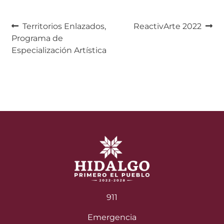
Navegación
Anterior:
Siguiente:
Territorios Enlazados,
ReactivArte 2022
Programa de
de
Especialización Artística
entradas
911
Emergencia