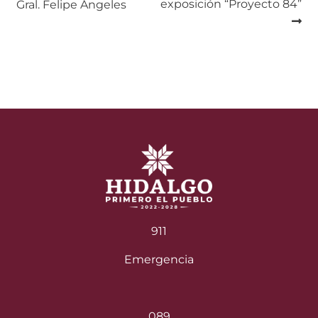
de
exposición “Proyecto 84”
Gral. Felipe Ángeles
entradas
911
Emergencia
089