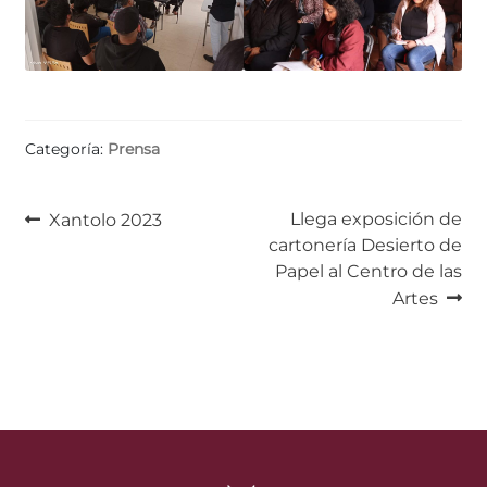
Categoría:
Prensa
Navegación
Anterior:
Siguiente:
Llega exposición de
Xantolo 2023
cartonería Desierto de
de
Papel al Centro de las
entradas
Artes