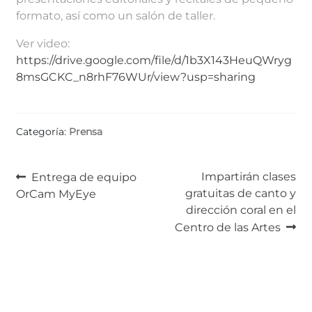
formato, así como un salón de taller.
Ver video:
https://drive.google.com/file/d/1b3X143HeuQWryg
8msGCKC_n8rhF76WUr/view?usp=sharing
Categoría:
Prensa
Navegación
Anterior:
Siguiente:
Impartirán clases
Entrega de equipo
gratuitas de canto y
OrCam MyEye
de
dirección coral en el
entradas
Centro de las Artes