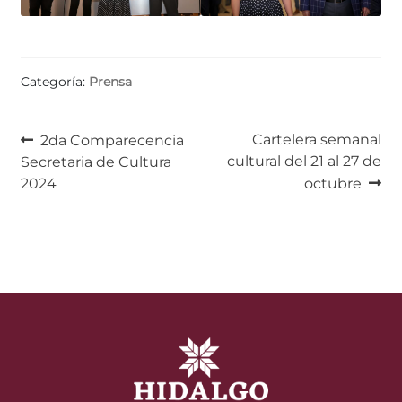
Categoría:
Prensa
Navegación
Anterior:
Siguiente:
Cartelera semanal
2da Comparecencia
cultural del 21 al 27 de
Secretaria de Cultura
de
2024
octubre
entradas