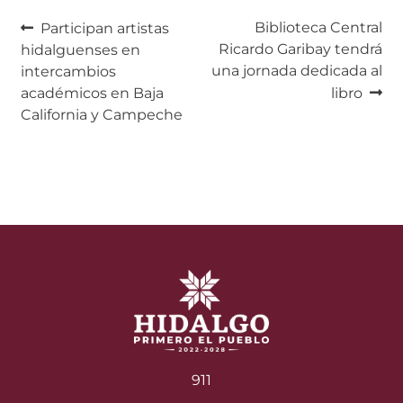
Navegación
Anterior:
Siguiente:
Biblioteca Central
Participan artistas
Ricardo Garibay tendrá
hidalguenses en
de
una jornada dedicada al
intercambios
entradas
académicos en Baja
libro
California y Campeche
911