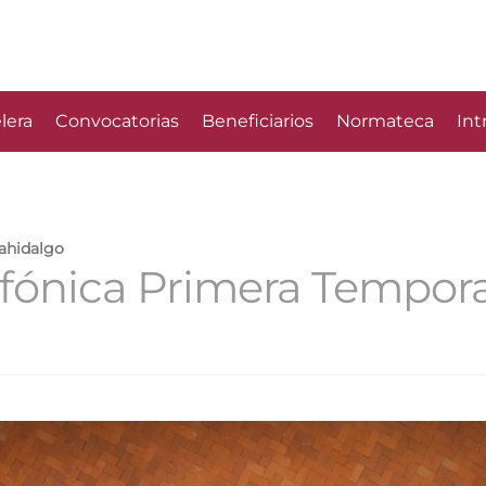
lera
Convocatorias
Beneficiarios
Normateca
Int
rahidalgo
nfónica Primera Tempor