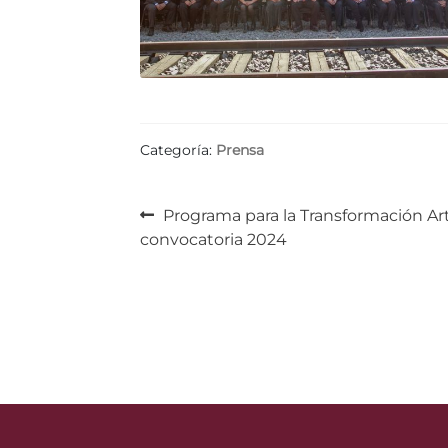
Categoría:
Prensa
Navegación
Anterior:
Programa para la Transformación Artí
convocatoria 2024
de
entradas