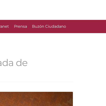
ranet
Prensa
Buzón Ciudadano
ada de