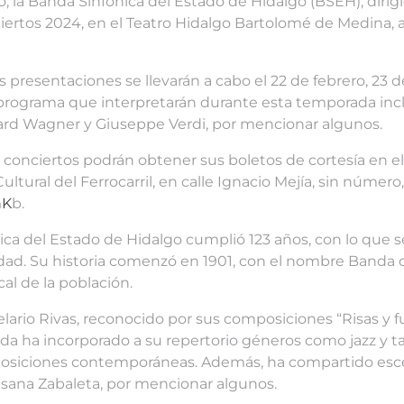
o, la Banda Sinfónica del Estado de Hidalgo (BSEH), dirigi
tos 2024, en el Teatro Hidalgo Bartolomé de Medina, a la
 presentaciones se llevarán a cabo el 22 de febrero, 23 de 
 programa que interpretarán durante esta temporada in
rd Wagner y Giuseppe Verdi, por mencionar algunos.
hos conciertos podrán obtener sus boletos de cortesía en 
ltural del Ferrocarril, en calle Ignacio Mejía, sin número,
nK
b.
ica del Estado de Hidalgo cumplió 123 años, con lo que se
ad. Su historia comenzó en 1901, con el nombre Banda de
cal de la población.
lario Rivas, reconocido por sus composiciones “Risas y fu
nda ha incorporado a su repertorio géneros como jazz y ta
mposiciones contemporáneas. Además, ha compartido esc
sana Zabaleta, por mencionar algunos.