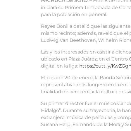
PACHUCA DE SOTO. –
Este 8 de febrer
iniciará su
Primera Temporada de Concier
para la población en general.
Reyes Bonilla detalló que las siguientes
mismo recinto; además, reveló que el
Ludwig Van Beethoven, Wilhelm Richa
Las y los interesados en asistir a dic
ubicado en Plaza Juárez; en el Centro Cu
digital en la liga:
https://cutt.ly/KwZGg
El pasado 20 de enero, la Banda Sinfón
representativo más longevo en la entid
finalidad de acrecentar la cultura musi
Su primer director fue el músico Cande
Hidalgo”. Durante su trayectoria, la ba
extranjero, música de películas y co
Susana Harp, Fernando de la Mora y Su