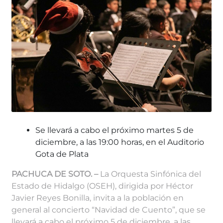
Se llevará a cabo el próximo martes 5 de
diciembre, a las 19:00 horas, en el Auditorio
Gota de Plata
PACHUCA DE SOTO. –
La Orquesta Sinfónica del
Estado de Hidalgo (OSEH), dirigida por Héctor
Javier Reyes Bonilla, invita a la población en
general al concierto “Navidad de Cuento”, que se
llevará a cabo el próximo 5 de diciembre, a las