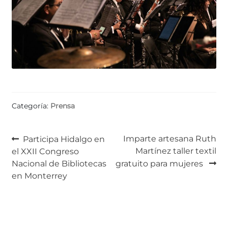
Categoría:
Prensa
Navegación
Anterior:
Siguiente:
Imparte artesana Ruth
Participa Hidalgo en
Martínez taller textil
el XXII Congreso
de
Nacional de Bibliotecas
gratuito para mujeres
entradas
en Monterrey