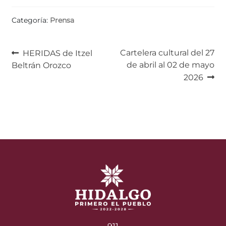
Categoría:
Prensa
Navegación
Anterior:
Siguiente:
Cartelera cultural del 27
HERIDAS de Itzel
de abril al 02 de mayo
Beltrán Orozco
de
2026
entradas