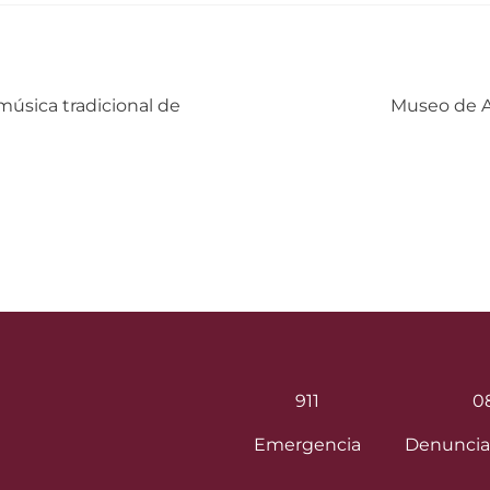
Siguiente:
úsica tradicional de
Museo de A
911
0
Emergencia
Denuncia