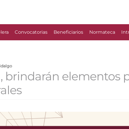
lera
Convocatorias
Beneficiarios
Normateca
Int
idalgo
, brindarán elementos p
ales