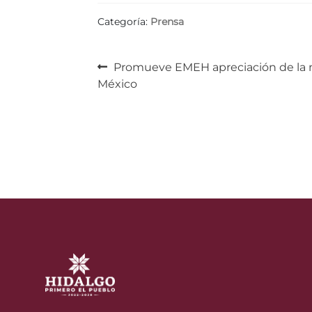
Categoría:
Prensa
Navegación
Anterior:
Promueve EMEH apreciación de la m
México
de
entradas