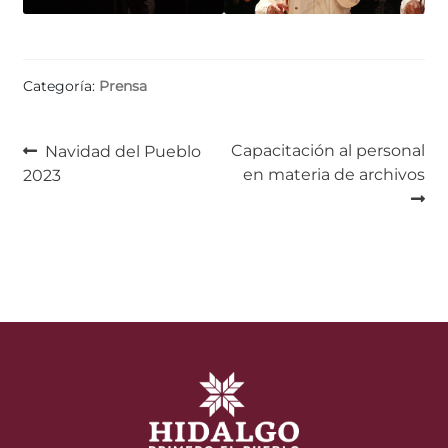
Categoría:
Prensa
Navegación
Anterior:
Siguiente:
Capacitación al personal
Navidad del Pueblo
en materia de archivos
2023
de
entradas