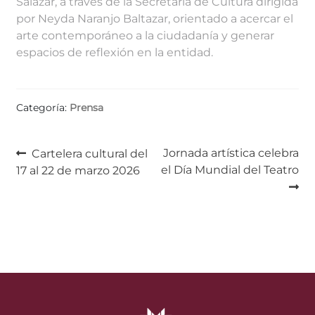
Salazar, a través de la Secretaría de Cultura dirigida
por Neyda Naranjo Baltazar, orientado a acercar el
arte contemporáneo a la ciudadanía y generar
espacios de reflexión en la entidad.
Categoría:
Prensa
Navegación
Anterior:
Siguiente:
Jornada artística celebra
Cartelera cultural del
el Día Mundial del Teatro
17 al 22 de marzo 2026
de
entradas