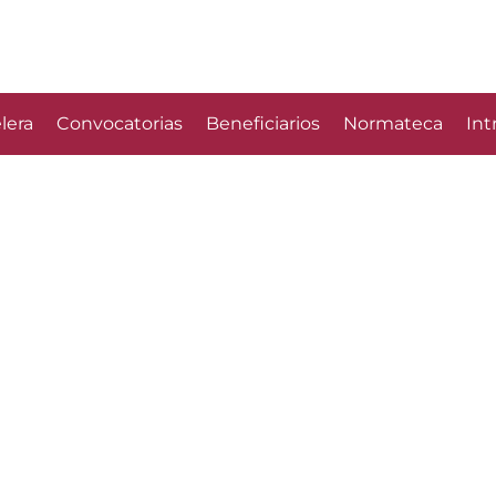
lera
Convocatorias
Beneficiarios
Normateca
Int