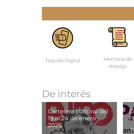
Memoria de
Taquilla Digital
Hidalgo
De interés
Cartelera cultural del
C
19 al 24 de enero
P
2026
1