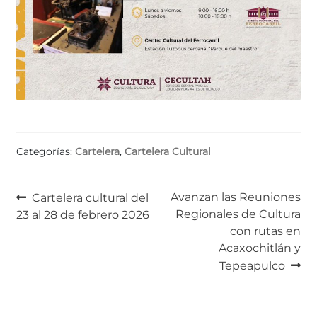
Categorías:
Cartelera
,
Cartelera Cultural
Navegación
Anterior:
Siguiente:
Avanzan las Reuniones
Cartelera cultural del
Regionales de Cultura
23 al 28 de febrero 2026
de
con rutas en
entradas
Acaxochitlán y
Tepeapulco