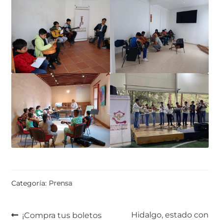
Categoría:
Prensa
Navegación
Anterior:
Siguiente:
Hidalgo, estado con
¡Compra tus boletos