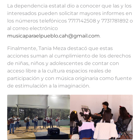
La dependencia estatal dio a conocer que las y los
interesados pueden solicitar mayores informes en
los números telefónicos 7717142508 y 7731781892 o
al correo electrónico
musicaparaelpueblo.cah@gmail.com
.
Finalmente, Tania Meza destacó que estas
acciones suman al cumplimiento de los derechos
de niñas, niños y adolescentes de contar con
acceso libre a la cultura espacios reales de
participación y con música originaria como fuente
de estimulación a la imaginación.