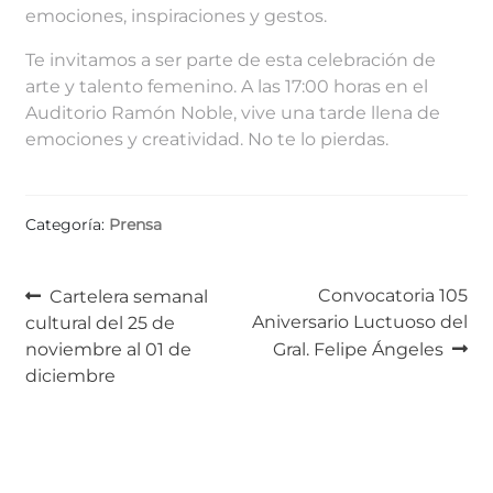
emociones, inspiraciones y gestos.
Te invitamos a ser parte de esta celebración de
arte y talento femenino. A las 17:00 horas en el
Auditorio Ramón Noble, vive una tarde llena de
emociones y creatividad. No te lo pierdas.
Categoría:
Prensa
Navegación
Anterior:
Siguiente:
Convocatoria 105
Cartelera semanal
Aniversario Luctuoso del
cultural del 25 de
de
noviembre al 01 de
Gral. Felipe Ángeles
entradas
diciembre