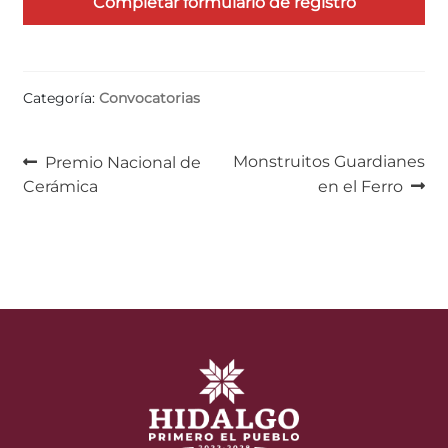
Completar formulario de registro
Categoría:
Convocatorias
Navegación
Anterior:
Siguiente:
Monstruitos Guardianes
Premio Nacional de
Cerámica
en el Ferro
de
entradas