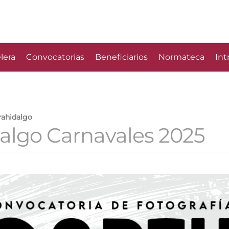
lera
Convocatorias
Beneficiarios
Normateca
Int
rahidalgo
algo Carnavales 2025