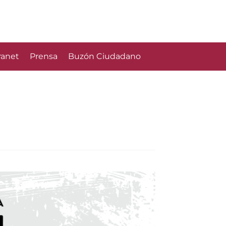
ranet
Prensa
Buzón Ciudadano