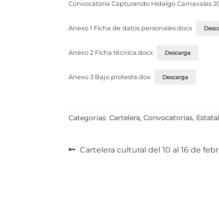
Convocatoria Capturando Hidalgo Carnavales 2
Anexo 1 Ficha de datos personales.docx
Desc
Anexo 2 Ficha técnica.docx
Descarga
Anexo 3 Bajo protesta.dox
Descarga
Categorías:
Cartelera
,
Convocatorias
,
Estata
Navegación
Anterior:
Cartelera cultural del 10 al 16 de fe
de
entradas