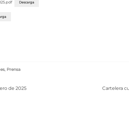
025.pdf
Descarga
arga
les
,
Prensa
Siguiente:
brero de 2025
Cartelera cu