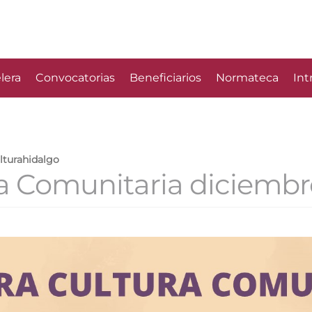
lera
Convocatorias
Beneficiarios
Normateca
Int
lturahidalgo
ra Comunitaria diciembr