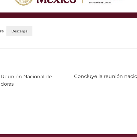
re
Descarga
Siguiente:
Concluye la reunión naci
a Reunión Nacional de
adoras