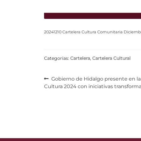
20241210 Cartelera Cultura Comunitaria Diciemb
Categorías:
Cartelera
,
Cartelera Cultural
Navegación
Anterior:
Gobierno de Hidalgo presente en l
Cultura 2024 con iniciativas transform
de
entradas