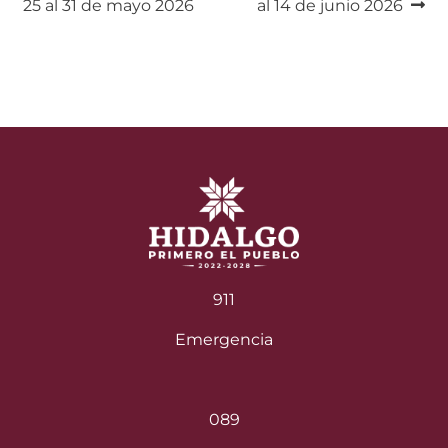
25 al 31 de mayo 2026
al 14 de junio 2026
de
entradas
911
Emergencia
089