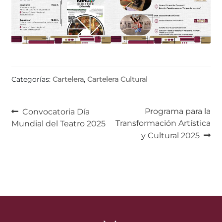
Categorías:
Cartelera
,
Cartelera Cultural
Navegación
Anterior:
Siguiente:
Programa para la
Convocatoria Día
Transformación Artística
Mundial del Teatro 2025
de
y Cultural 2025
entradas