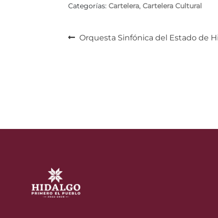
Categorías:
Cartelera
,
Cartelera Cultural
Navegación
Anterior:
Orquesta Sinfónica del Estado de H
de
entradas