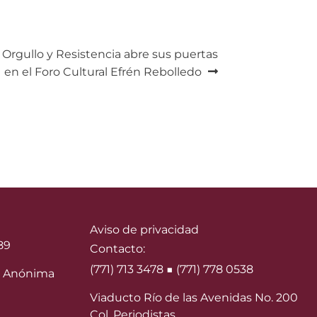
 Orgullo y Resistencia abre sus puertas
en el Foro Cultural Efrén Rebolledo
Aviso de privacidad
89
Contacto:
(771) 713 3478 ■ (771) 778 0538
 Anónima
Viaducto Río de las Avenidas No. 200
Col. Periodistas