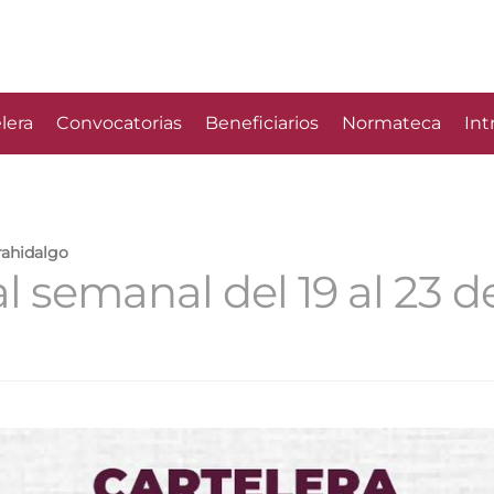
lera
Convocatorias
Beneficiarios
Normateca
Int
rahidalgo
al semanal del 19 al 23 d