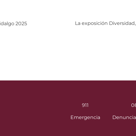
Siguiente:
La exposición Diversidad,
idalgo 2025
911
0
Emergencia
Denuncia