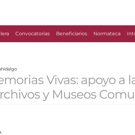
lera
Convocatorias
Beneficiarios
Normateca
Int
ahidalgo
morias Vivas: apoyo a l
rchivos y Museos Comun