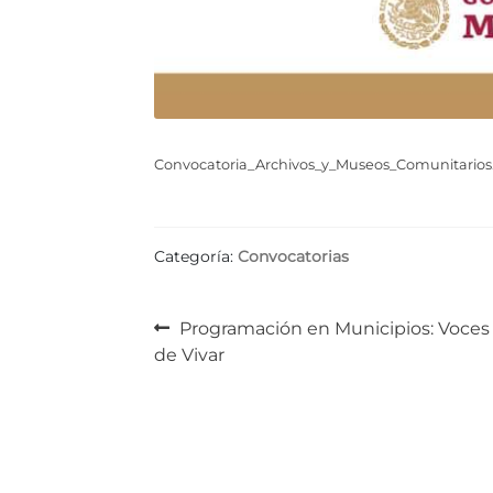
Convocatoria_Archivos_y_Museos_Comunitarios
Categoría:
Convocatorias
Navegación
Anterior:
Programación en Municipios: Voces
de Vivar
de
entradas