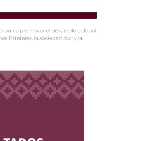
ibuir a promover el desarrollo cultural
s Estatales, la sociedad civil y la