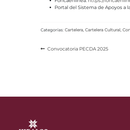
Foncaenlinea:
https://foncaenli
Portal del Sistema de Apoyos a l
Categorías:
Cartelera
,
Cartelera Cultural
,
Con
Navegación
Anterior:
Convocatoria PECDA 2025
de
entradas