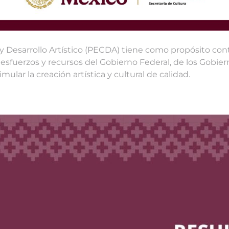
y Desarrollo Artístico (PECDA) tiene como propósito contr
 esfuerzos y recursos del Gobierno Federal, de los Gobierno
ular la creación artística y cultural de calidad.