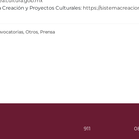
nea.cultura.gob.mx
a Creación y Proyectos Culturales:
https://sistemacreacio
vocatorias
,
Otros
,
Prensa
911
0