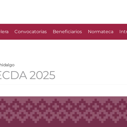
lera
Convocatorias
Beneficiarios
Normateca
Int
ahidalgo
ECDA 2025