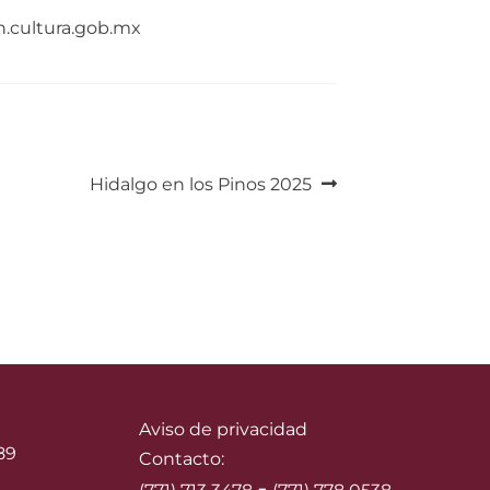
n.cultura.gob.mx
Siguiente:
Hidalgo en los Pinos 2025
Aviso de privacidad
89
Contacto: