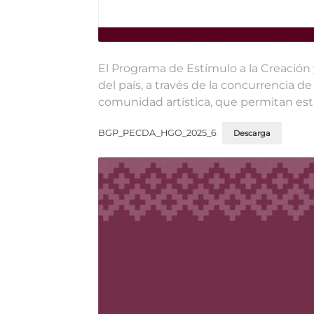
El Programa de Estímulo a la Creación 
del país, a través de la concurrencia de
comunidad artística, que permitan estim
BGP_PECDA_HGO_2025_6
Descarga