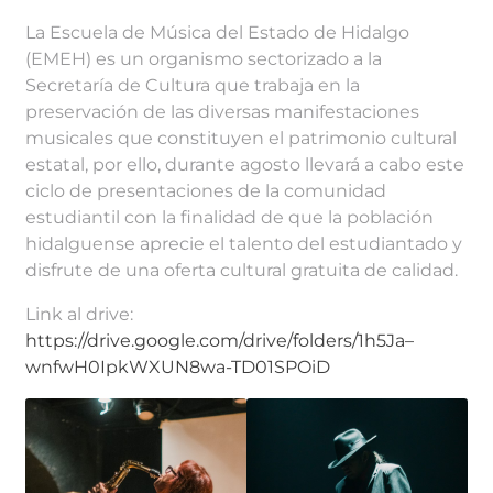
La Escuela de Música del Estado de Hidalgo
(EMEH) es un organismo sectorizado a la
Secretaría de Cultura que trabaja en la
preservación de las diversas manifestaciones
musicales que constituyen el patrimonio cultural
estatal, por ello, durante agosto llevará a cabo este
ciclo de presentaciones de la comunidad
estudiantil con la finalidad de que la población
hidalguense aprecie el talento del estudiantado y
disfrute de una oferta cultural gratuita de calidad.
Link al drive:
https://drive.google.com/drive/folders/1h5Ja–
wnfwH0IpkWXUN8wa-TD01SPOiD