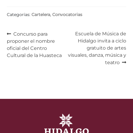
Categorías:
Cartelera
,
Convocatorias
Navegación
Anterior:
Siguiente:
Escuela de Música de
Concurso para
Hidalgo invita a ciclo
proponer el nombre
de
gratuito de artes
oficial del Centro
entradas
visuales, danza, música y
Cultural de la Huasteca
teatro