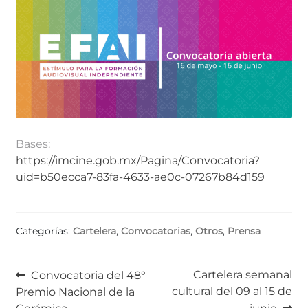
Bases:
https://imcine.gob.mx/Pagina/Convocatoria?
uid=b50ecca7-83fa-4633-ae0c-07267b84d159
Categorías:
Cartelera
,
Convocatorias
,
Otros
,
Prensa
Navegación
Anterior:
Siguiente:
Cartelera semanal
Convocatoria del 48°
cultural del 09 al 15 de
Premio Nacional de la
de