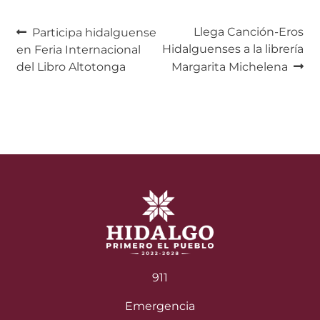
Navegación
Anterior:
Siguiente:
Llega Canción-Eros
Participa hidalguense
Hidalguenses a la librería
en Feria Internacional
de
del Libro Altotonga
Margarita Michelena
entradas
911
Emergencia