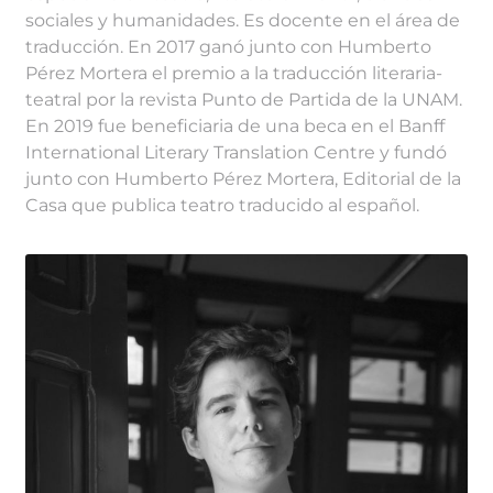
sociales y humanidades. Es docente en el área de
traducción. En 2017 ganó junto con Humberto
Pérez Mortera el premio a la traducción literaria-
teatral por la revista Punto de Partida de la UNAM.
En 2019 fue beneficiaria de una beca en el Banff
International Literary Translation Centre y fundó
junto con Humberto Pérez Mortera, Editorial de la
Casa que publica teatro traducido al español.