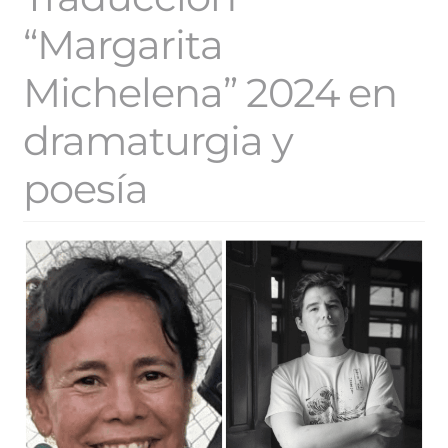
“Margarita
Michelena” 2024 en
dramaturgia y
poesía