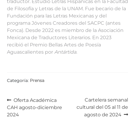
traductor. Estudió Letras Hispánicas en la Facultad
de Filosofía y Letras de la UNAM. Fue becario de la
Fundación para las Letras Mexicanas y del
programa Jóvenes Creadores del SACPC (antes
Fonca). Desde 2022 es miembro de la Asociación
Mexicana de Traductores Literarios. En 2023
recibió el Premio Bellas Artes de Poesía
Aguascalientes por
Antártida
.
Categoría:
Prensa
Navegación
Anterior:
Siguiente:
Cartelera semanal
Oferta Académica
cultural del 05 al 11 de
CAH agosto-diciembre
de
2024
agosto de 2024
entradas