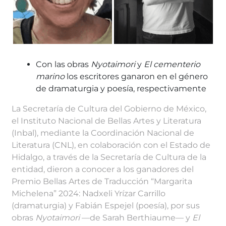
Con las obras
Nyotaimori
y
El cementerio
marino
los escritores ganaron en el género
de dramaturgia y poesía, respectivamente
La Secretaría de Cultura del Gobierno de México,
el Instituto Nacional de Bellas Artes y Literatura
(Inbal), mediante la Coordinación Nacional de
Literatura (CNL), en colaboración con el Estado de
Hidalgo, a través de la Secretaría de Cultura de la
entidad, dieron a conocer a los ganadores del
Premio Bellas Artes de Traducción “Margarita
Michelena” 2024: Nadxeli Yrízar Carrillo
(dramaturgia) y Fabián Espejel (poesía), por sus
obras
Nyotaimori
—de Sarah Berthiaume— y
El