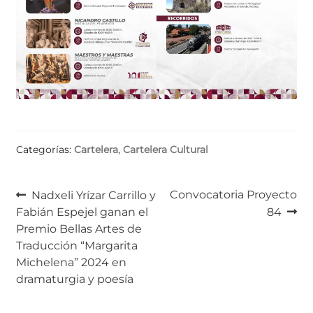
Categorías:
Cartelera
,
Cartelera Cultural
Navegación
Anterior:
Siguiente:
Convocatoria Proyecto
Nadxeli Yrízar Carrillo y
Fabián Espejel ganan el
84
de
Premio Bellas Artes de
entradas
Traducción “Margarita
Michelena” 2024 en
dramaturgia y poesía