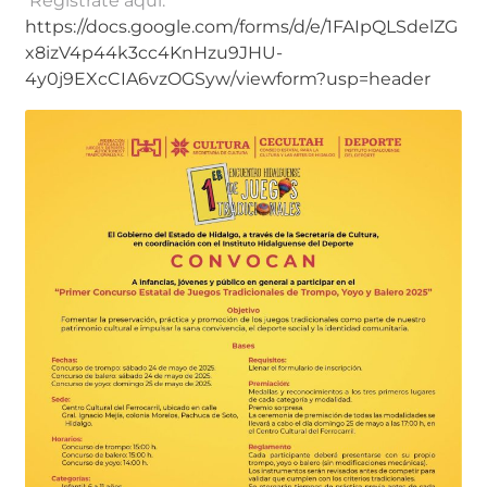
Regístrate aquí:
https://docs.google.com/forms/d/e/1FAIpQLSdelZG
x8izV4p44k3cc4KnHzu9JHU-
4y0j9EXcCIA6vzOGSyw/viewform?usp=header