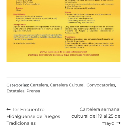
Categorías:
Cartelera
,
Cartelera Cultural
,
Convocatorias
,
Estatales
,
Prensa
Navegación
Anterior:
Siguiente:
Cartelera semanal
1er Encuentro
cultural del 19 al 25 de
Hidalguense de Juegos
de
Tradicionales
mayo